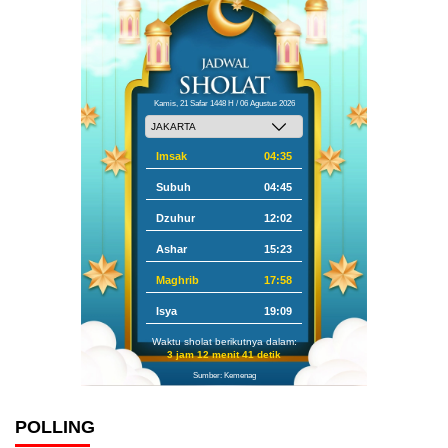
Kamis, 21 Safar 1448 H / 06 Agustus 2026
Imsak
04:35
Subuh
04:45
Dzuhur
12:02
Ashar
15:23
Maghrib
17:58
Isya
19:09
Waktu sholat berikutnya dalam:
3 jam 12 menit 40 detik
Sumber: Kemenag
POLLING