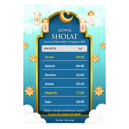
Jum'at, 22 Safar 1448 H / 07 Agustus 2026
Imsak
04:35
Subuh
04:45
Dzuhur
12:02
Ashar
15:23
Maghrib
17:58
Isya
19:09
Waktu sholat berikutnya dalam:
1 jam 23 menit 15 detik
Sumber: Kemenag