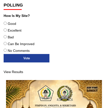
POLLING
How Is My Site?
Good
Excellent
Bad
Can Be Improved
No Comments
View Results