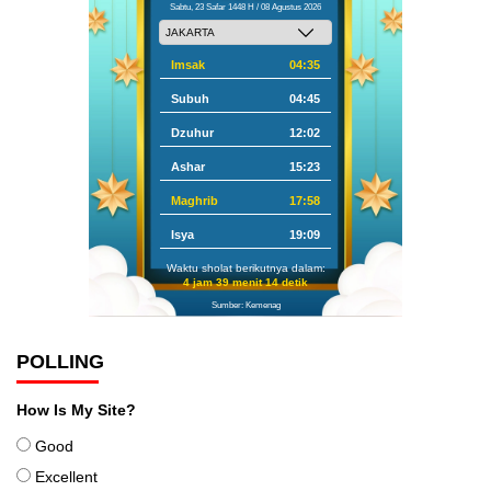
Sabtu, 23 Safar 1448 H / 08 Agustus 2026
Imsak
04:35
Subuh
04:45
Dzuhur
12:02
Ashar
15:23
Maghrib
17:58
Isya
19:09
Waktu sholat berikutnya dalam:
4 jam 39 menit 13 detik
Sumber: Kemenag
POLLING
How Is My Site?
Good
Excellent