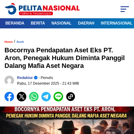
BERANDA
BERITA
NASIONAL
DAERAH
INTERNASIONAL
/
Home
Aceh
Bocornya Pendapatan Aset Eks PT.
Aron, Penegak Hukum Diminta Panggil
Dalang Mafia Aset Negara
Redaktur
- Penulis
Rabu, 17 Desember 2025
- 21:43 WIB