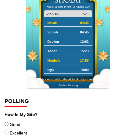
Kamis, 21 Safar 1448 H / 06 Agustus 2026
Imsak
04:35
Subuh
04:45
Dzuhur
12:02
Ashar
15:23
Maghrib
17:58
Isya
19:09
Tidak ada waktu sholat berikutnya hari ini.
Sumber: Kemenag
POLLING
How Is My Site?
Good
Excellent