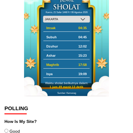
Kamis, 21 Safar 1448 H / 06 Agustus 2026
Imsak
04:35
Subuh
04:45
Dzuhur
12:02
Ashar
15:23
Maghrib
17:58
Isya
19:09
Waktu sholat berikutnya dalam:
1 jam 49 menit 12 detik
Sumber: Kemenag
POLLING
How Is My Site?
Good