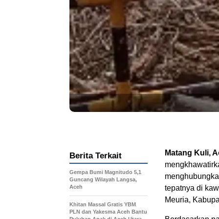
Matang Kuli, A
Berita Terkait
mengkhawatirkan
Gempa Bumi Magnitudo 5,1
menghubungkan
Guncang Wilayah Langsa,
Aceh
tepatnya di k
Meuria, Kabupa
Khitan Massal Gratis YBM
PLN dan Yakesma Aceh Bantu