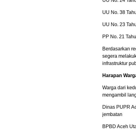
UU No. 24 Tah
UU No. 38 Tahu
UU No. 23 Tah
PP No. 21 Tah
Berdasarkan reg
segera melakuk
infrastruktur 
Harapan Warg
Warga dari ked
mengambil lang
Dinas PUPR Ace
jembatan
BPBD Aceh Uta