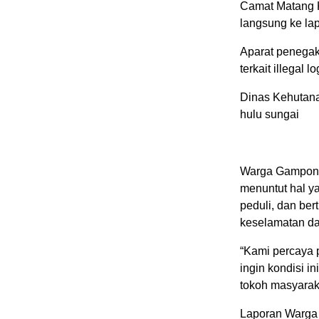
Camat Matang K
langsung ke la
Aparat penegak
terkait illegal l
Dinas Kehutana
hulu sungai
Warga Gampong
menuntut hal y
peduli, dan be
keselamatan da
“Kami percaya 
ingin kondisi i
tokoh masyarak
Laporan Warga