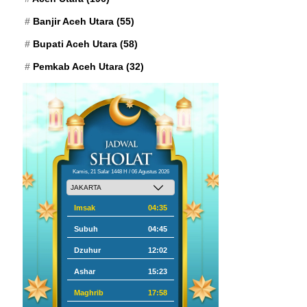
Banjir Aceh Utara
(55)
Bupati Aceh Utara
(58)
Pemkab Aceh Utara
(32)
Kamis, 21 Safar 1448 H / 06 Agustus 2026
Imsak
04:35
Subuh
04:45
Dzuhur
12:02
Ashar
15:23
Maghrib
17:58