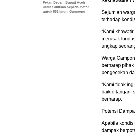
Kekhawatiran 
Pekan Depan, Bupati Aceh
Utara Salurkan Sepeda Motor
untuk 852 Imum Gampong
Sejumlah warga
terhadap kondis
“Kami khawatir 
merusak fondasi
ungkap seoran
Warga Gampong
berharap pihak
pengecekan da
“Kami tidak ing
baik ditangani 
berharap.
Potensi Dampak
Apabila kondis
dampak berpoten