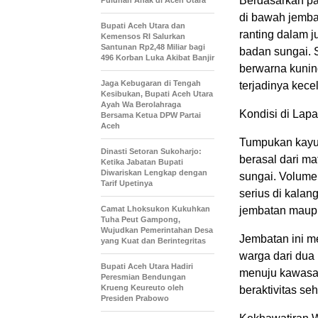
Berdasarkan pa
Puluhan Anak di Aceh Utara
di bawah jemba
Bupati Aceh Utara dan
ranting dalam 
Kemensos RI Salurkan
Santunan Rp2,48 Miliar bagi
badan sungai.
496 Korban Luka Akibat Banjir
berwarna kunin
Jaga Kebugaran di Tengah
terjadinya kece
Kesibukan, Bupati Aceh Utara
Ayah Wa Berolahraga
Kondisi di Lap
Bersama Ketua DPW Partai
Aceh
Tumpukan kayu 
Dinasti Setoran Sukoharjo:
berasal dari ma
Ketika Jabatan Bupati
Diwariskan Lengkap dengan
sungai. Volume
Tarif Upetinya
serius di kalan
Camat Lhoksukon Kukuhkan
jembatan maupu
Tuha Peut Gampong,
Wujudkan Pemerintahan Desa
Jembatan ini me
yang Kuat dan Berintegritas
warga dari dua
Bupati Aceh Utara Hadiri
menuju kawasa
Peresmian Bendungan
Krueng Keureuto oleh
beraktivitas seh
Presiden Prabowo