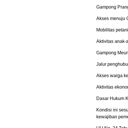
Gampong Prang
Akses menuju C
Mobilitas peta
Aktivitas anak
Gampong Meun
Jalur penghubu
Akses warga ke 
Aktivitas ekono
Dasar Hukum K
Kondisi ini ses
kewajiban peme