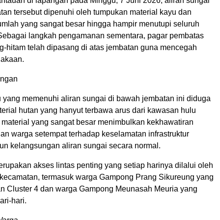
ntauan di lapangan pada Minggu, 7 Juni 2026, aliran sungai
tan tersebut dipenuhi oleh tumpukan material kayu dan
jumlah yang sangat besar hingga hampir menutupi seluruh
 Sebagai langkah pengamanan sementara, pagar pembatas
g-hitam telah dipasang di atas jembatan guna mencegah
lakaan.
angan
yang memenuhi aliran sungai di bawah jembatan ini diduga
terial hutan yang hanyut terbawa arus dari kawasan hulu
 material yang sangat besar menimbulkan kekhawatiran
gan warga setempat terhadap keselamatan infrastruktur
n kelangsungan aliran sungai secara normal.
rupakan akses lintas penting yang setiap harinya dilalui oleh
 kecamatan, termasuk warga Gampong Prang Sikureung yang
n Cluster 4 dan warga Gampong Meunasah Meuria yang
ari-hari.