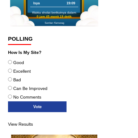
Isya
19:09
Waktu sholat berikutnya dalam:
0 jam 45 menit 18 detik
Sumber: Kemenag
POLLING
How Is My Site?
Good
Excellent
Bad
Can Be Improved
No Comments
View Results