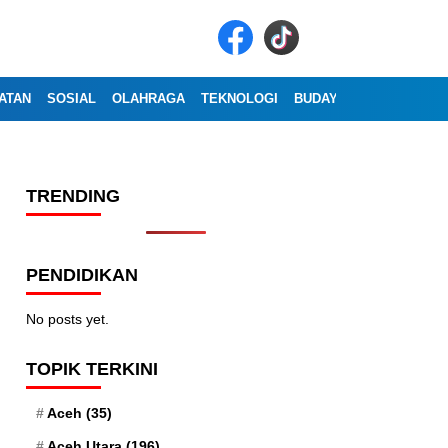
ATAN
SOSIAL
OLAHRAGA
TEKNOLOGI
BUDAYA
WISATA
OP
TRENDING
PENDIDIKAN
No posts yet.
TOPIK TERKINI
Aceh
(35)
Aceh Utara
(196)