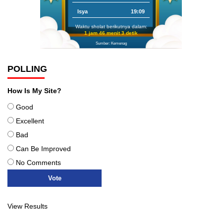
Isya
19:09
Waktu sholat berikutnya dalam:
1 jam 46 menit 2 detik
Sumber: Kemenag
POLLING
How Is My Site?
Good
Excellent
Bad
Can Be Improved
No Comments
View Results