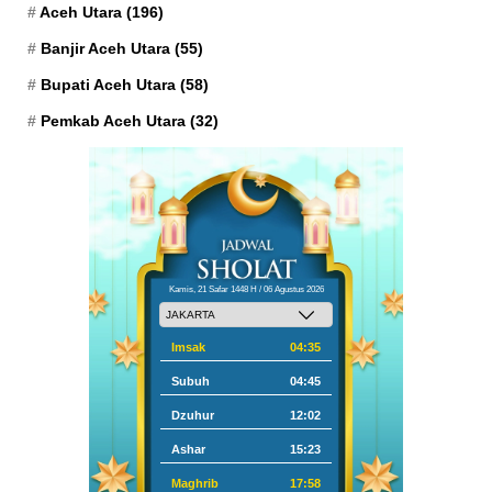
Aceh Utara
(196)
Banjir Aceh Utara
(55)
Bupati Aceh Utara
(58)
Pemkab Aceh Utara
(32)
Kamis, 21 Safar 1448 H / 06 Agustus 2026
Imsak
04:35
Subuh
04:45
Dzuhur
12:02
Ashar
15:23
Maghrib
17:58