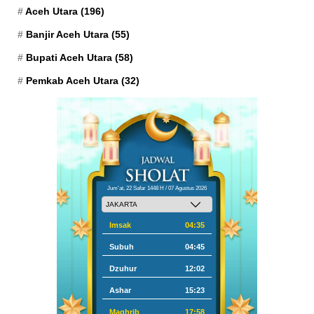
Aceh Utara
(196)
Banjir Aceh Utara
(55)
Bupati Aceh Utara
(58)
Pemkab Aceh Utara
(32)
Jum'at, 22 Safar 1448 H / 07 Agustus 2026
Imsak
04:35
Subuh
04:45
Dzuhur
12:02
Ashar
15:23
Maghrib
17:58