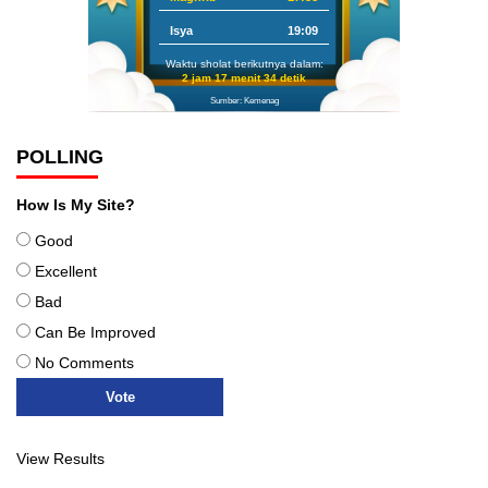
Isya
19:09
Waktu sholat berikutnya dalam:
2 jam 17 menit 33 detik
Sumber: Kemenag
POLLING
How Is My Site?
Good
Excellent
Bad
Can Be Improved
No Comments
View Results