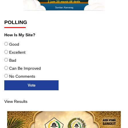
2 jam 20 menit 47 detik
Sumber: Kemenag
POLLING
How Is My Site?
Good
Excellent
Bad
Can Be Improved
No Comments
View Results