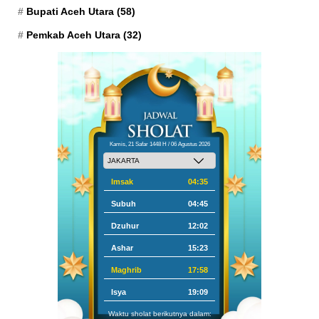
Bupati Aceh Utara
(58)
Pemkab Aceh Utara
(32)
Kamis, 21 Safar 1448 H / 06 Agustus 2026
Imsak
04:35
Subuh
04:45
Dzuhur
12:02
Ashar
15:23
Maghrib
17:58
Isya
19:09
Waktu sholat berikutnya dalam: