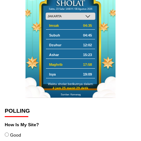
Sabtu, 23 Safar 1448 H / 08 Agustus 2026
Imsak
04:35
Subuh
04:45
Dzuhur
12:02
Ashar
15:23
Maghrib
17:58
Isya
19:09
Waktu sholat berikutnya dalam:
4 jam 25 menit 28 detik
Sumber: Kemenag
POLLING
How Is My Site?
Good