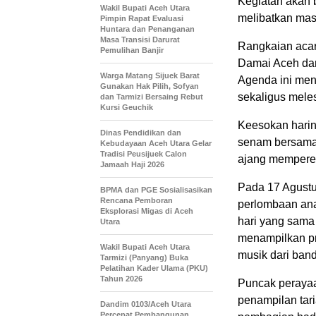
Kegiatan akan 
Wakil Bupati Aceh Utara
melibatkan mas
Pimpin Rapat Evaluasi
Huntara dan Penanganan
Masa Transisi Darurat
Rangkaian acar
Pemulihan Banjir
Damai Aceh dan
Warga Matang Sijuek Barat
Agenda ini men
Gunakan Hak Pilih, Sofyan
sekaligus meles
dan Tarmizi Bersaing Rebut
Kursi Geuchik
Keesokan harin
Dinas Pendidikan dan
senam bersama,
Kebudayaan Aceh Utara Gelar
Tradisi Peusijuek Calon
ajang memperer
Jamaah Haji 2026
Pada 17 Agust
BPMA dan PGE Sosialisasikan
Rencana Pemboran
perlombaan ana
Eksplorasi Migas di Aceh
hari yang sama
Utara
menampilkan pr
Wakil Bupati Aceh Utara
musik dari ban
Tarmizi (Panyang) Buka
Pelatihan Kader Ulama (PKU)
Tahun 2026
Puncak perayaa
penampilan tar
Dandim 0103/Aceh Utara
Percepat Pembangunan