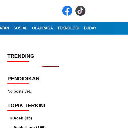
ATAN
SOSIAL
OLAHRAGA
TEKNOLOGI
BUDAYA
WISATA
OP
TRENDING
PENDIDIKAN
No posts yet.
TOPIK TERKINI
Aceh
(35)
Aceh Utara
(196)