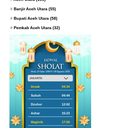
Banjir Aceh Utara
(55)
Bupati Aceh Utara
(58)
Pemkab Aceh Utara
(32)
Ahad, 24 Safar 1448 H / 09 Agustus 2026
Imsak
04:34
Subuh
04:44
Dzuhur
12:02
Ashar
15:23
Maghrib
17:58