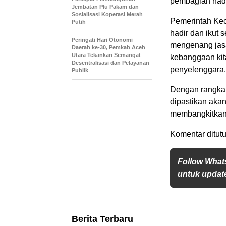
pembagian hadi
Jembatan Plu Pakam dan
Sosialisasi Koperasi Merah
Pemerintah Kec
Putih
hadir dan ikut 
Peringati Hari Otonomi
mengenang jasa
Daerah ke-30, Pemkab Aceh
Utara Tekankan Semangat
kebanggaan kita
Desentralisasi dan Pelayanan
penyelenggara.
Publik
Dengan rangkai
dipastikan aka
membangkitkan
Komentar ditutu
Follow What
untuk update
Berita Terbaru