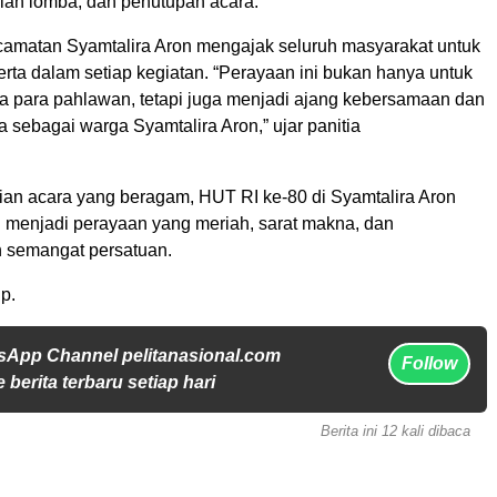
ah lomba, dan penutupan acara.
amatan Syamtalira Aron mengajak seluruh masyarakat untuk
serta dalam setiap kegiatan. “Perayaan ini bukan hanya untuk
 para pahlawan, tetapi juga menjadi ajang kebersamaan dan
 sebagai warga Syamtalira Aron,” ujar panitia
an acara yang beragam, HUT RI ke-80 di Syamtalira Aron
n menjadi perayaan yang meriah, sarat makna, dan
 semangat persatuan.
p.
sApp Channel pelitanasional.com
Follow
 berita terbaru setiap hari
Berita ini 12 kali dibaca