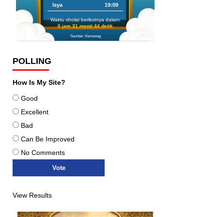
Isya
19:09
Waktu sholat berikutnya dalam:
0 jam 31 menit 42 detik
Sumber: Kemenag
POLLING
How Is My Site?
Good
Excellent
Bad
Can Be Improved
No Comments
View Results