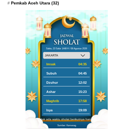
Pemkab Aceh Utara
(32)
Sabtu, 23 Safar 1448 H / 08 Agustus 2026
Imsak
04:35
Subuh
04:45
Dzuhur
12:02
Ashar
15:23
Maghrib
17:58
Isya
19:09
Tidak ada waktu sholat berikutnya hari ini.
Sumber: Kemenag