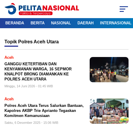
BERANDA
BERITA
NASIONAL
DAERAH
INTERNASIONAL
Topik
Polres Aceh Utara
Aceh
GANGGU KETERTIBAN DAN
KENYAMANAN WARGA, 16 SEPMOR
KNALPOT BRONG DIAMANKAN KE
POLRES ACEH UTARA
Minggu, 14 Juni 2026 - 01:45 WIB
Aceh
Polres Aceh Utara Terus Salurkan Bantuan,
Kapolres AKBP Trie Aprianto Tegaskan
Komitmen Kemanusiaan
Sabtu, 6 Desember 2025 - 15:06 WIB