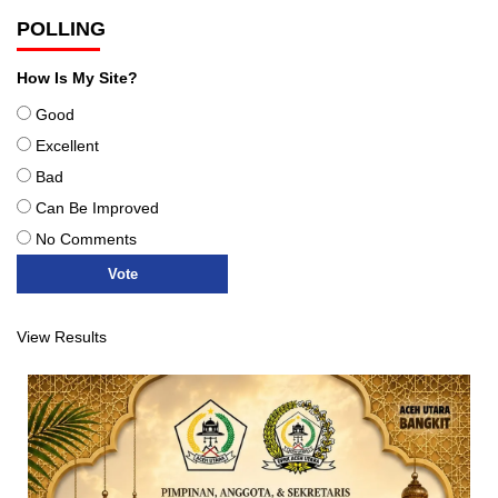
POLLING
How Is My Site?
Good
Excellent
Bad
Can Be Improved
No Comments
View Results