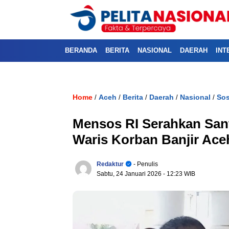
BERANDA
BERITA
NASIONAL
DAERAH
INT
Home
Aceh
Berita
Daerah
Nasional
Sos
/
/
/
/
/
Mensos RI Serahkan Sant
Waris Korban Banjir Ace
Redaktur
- Penulis
Sabtu, 24 Januari 2026
- 12:23 WIB