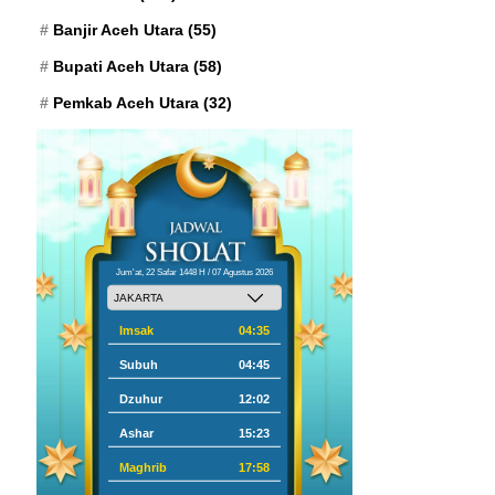
Banjir Aceh Utara
(55)
Bupati Aceh Utara
(58)
Pemkab Aceh Utara
(32)
Jum'at, 22 Safar 1448 H / 07 Agustus 2026
Imsak
04:35
Subuh
04:45
Dzuhur
12:02
Ashar
15:23
Maghrib
17:58