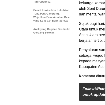
Tarif Upetinya
keluarga korban
oleh Sent Daru
Camat Lhoksukon Kukuhkan
Tuha Peut Gampong,
dan mental war
Wujudkan Pemerintahan Desa
yang Kuat dan Berintegritas
Sejak pagi hari
Utara untuk me
Anak yang Berjalan Sendiri ke
Gerbang Sekolah
Aceh Utara ber
berjalan tertib,
Penyaluran san
sebagai wujud 
kepada masyar
Kabupaten Aceh
Komentar ditutu
Follow What
untuk update