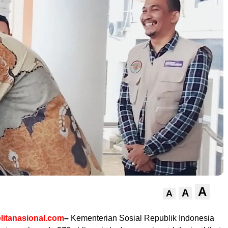
A
A
A
litanasional.com
–
Kementerian Sosial Republik Indonesia