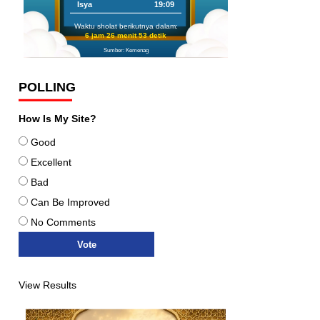
Isya
19:09
Waktu sholat berikutnya dalam:
6 jam 26 menit 52 detik
Sumber: Kemenag
POLLING
How Is My Site?
Good
Excellent
Bad
Can Be Improved
No Comments
View Results