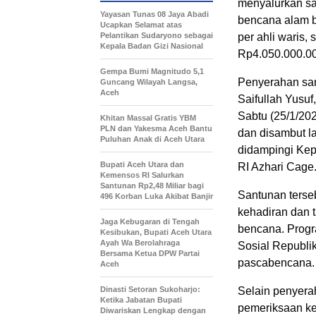
menyalurkan sa
Yayasan Tunas 08 Jaya Abadi
bencana alam b
Ucapkan Selamat atas
Pelantikan Sudaryono sebagai
per ahli waris,
Kepala Badan Gizi Nasional
Rp4.050.000.000
Gempa Bumi Magnitudo 5,1
Penyerahan san
Guncang Wilayah Langsa,
Aceh
Saifullah Yusuf
Sabtu (25/1/202
Khitan Massal Gratis YBM
PLN dan Yakesma Aceh Bantu
dan disambut l
Puluhan Anak di Aceh Utara
didampingi Kep
Bupati Aceh Utara dan
RI Azhari Cage
Kemensos RI Salurkan
Santunan Rp2,48 Miliar bagi
Santunan terseb
496 Korban Luka Akibat Banjir
kehadiran dan 
Jaga Kebugaran di Tengah
bencana. Progr
Kesibukan, Bupati Aceh Utara
Ayah Wa Berolahraga
Sosial Republi
Bersama Ketua DPW Partai
pascabencana.
Aceh
Dinasti Setoran Sukoharjo:
Selain penyera
Ketika Jabatan Bupati
pemeriksaan ke
Diwariskan Lengkap dengan