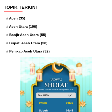
TOPIK TERKINI
Aceh
(35)
Aceh Utara
(196)
Banjir Aceh Utara
(55)
Bupati Aceh Utara
(58)
Pemkab Aceh Utara
(32)
Sabtu, 23 Safar 1448 H / 08 Agustus 2026
Imsak
04:35
Subuh
04:45