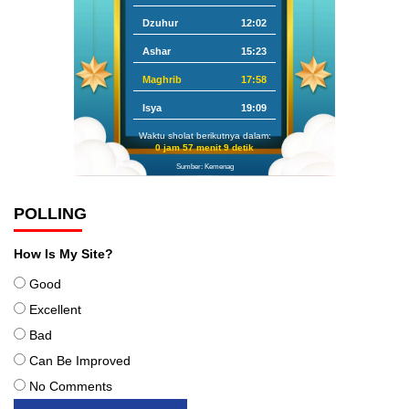
Dzuhur
12:02
Ashar
15:23
Maghrib
17:58
Isya
19:09
Waktu sholat berikutnya dalam:
0 jam 57 menit 8 detik
Sumber: Kemenag
POLLING
How Is My Site?
Good
Excellent
Bad
Can Be Improved
No Comments