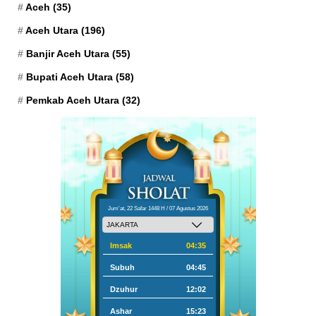
Aceh
(35)
Aceh Utara
(196)
Banjir Aceh Utara
(55)
Bupati Aceh Utara
(58)
Pemkab Aceh Utara
(32)
Jum'at, 22 Safar 1448 H / 07 Agustus 2026
Imsak
04:35
Subuh
04:45
Dzuhur
12:02
Ashar
15:23