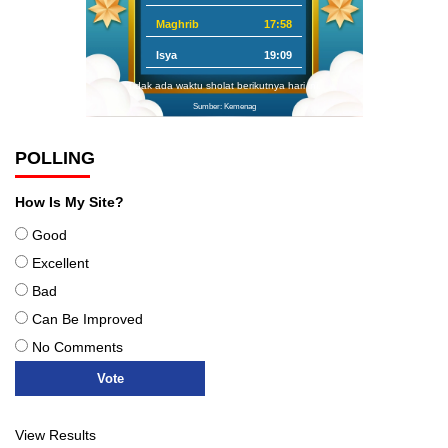
Maghrib
17:58
Isya
19:09
Tidak ada waktu sholat berikutnya hari ini.
Sumber: Kemenag
POLLING
How Is My Site?
Good
Excellent
Bad
Can Be Improved
No Comments
View Results