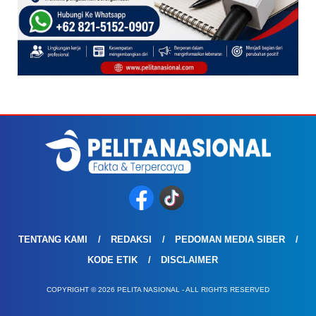
TENTANG KAMI
REDAKSI
PEDOMAN MEDIA SIBER
KODE ETIK
DISCLAIMER
COPYRIGHT © 2026 PELITA NASIONAL - ALL RIGHTS RESERVED