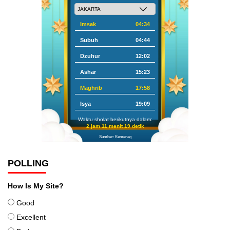
Imsak
04:34
Subuh
04:44
Dzuhur
12:02
Ashar
15:23
Maghrib
17:58
Isya
19:09
Waktu sholat berikutnya dalam:
2 jam 11 menit 18 detik
Sumber: Kemenag
POLLING
How Is My Site?
Good
Excellent