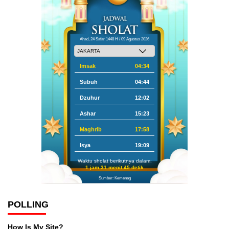
Ahad, 24 Safar 1448 H / 09 Agustus 2026
Imsak
04:34
Subuh
04:44
Dzuhur
12:02
Ashar
15:23
Maghrib
17:58
Isya
19:09
Waktu sholat berikutnya dalam:
1 jam 31 menit 44 detik
Sumber: Kemenag
POLLING
How Is My Site?