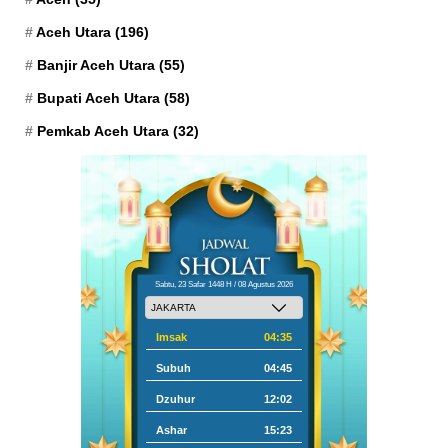
Aceh Utara
(196)
Banjir Aceh Utara
(55)
Bupati Aceh Utara
(58)
Pemkab Aceh Utara
(32)
Sabtu, 23 Safar 1448 H / 08 Agustus 2026
Imsak
04:35
Subuh
04:45
Dzuhur
12:02
Ashar
15:23