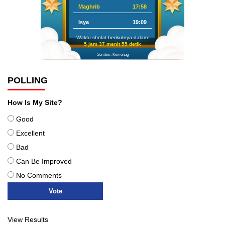
Maghrib
17:58
Isya
19:09
Waktu sholat berikutnya dalam:
5 jam 37 menit 54 detik
Sumber: Kemenag
POLLING
How Is My Site?
Good
Excellent
Bad
Can Be Improved
No Comments
View Results