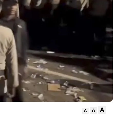
A
A
A