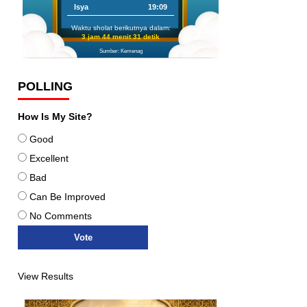
Isya
19:09
Waktu sholat berikutnya dalam:
3 jam 44 menit 29 detik
Sumber: Kemenag
POLLING
How Is My Site?
Good
Excellent
Bad
Can Be Improved
No Comments
View Results