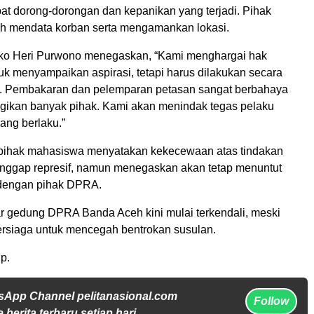
bat dorong-dorongan dan kepanikan yang terjadi. Pihak
ih mendata korban serta mengamankan lokasi.
ko Heri Purwono menegaskan, “Kami menghargai hak
uk menyampaikan aspirasi, tetapi harus dilakukan secara
b. Pembakaran dan pelemparan petasan sangat berbahaya
gikan banyak pihak. Kami akan menindak tegas pelaku
ang berlaku.”
 pihak mahasiswa menyatakan kekecewaan atas tindakan
anggap represif, namun menegaskan akan tetap menuntut
 dengan pihak DPRA.
tar gedung DPRA Banda Aceh kini mulai terkendali, meski
ersiaga untuk mencegah bentrokan susulan.
p.
sApp Channel pelitanasional.com
Follow
 berita terbaru setiap hari