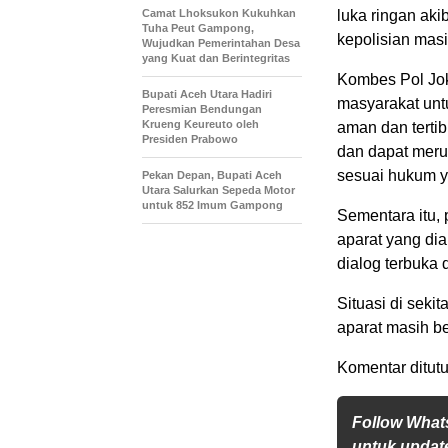
Camat Lhoksukon Kukuhkan
luka ringan aki
Tuha Peut Gampong,
kepolisian mas
Wujudkan Pemerintahan Desa
yang Kuat dan Berintegritas
Kombes Pol Jo
Bupati Aceh Utara Hadiri
masyarakat unt
Peresmian Bendungan
Krueng Keureuto oleh
aman dan terti
Presiden Prabowo
dan dapat meru
sesuai hukum y
Pekan Depan, Bupati Aceh
Utara Salurkan Sepeda Motor
untuk 852 Imum Gampong
Sementara itu,
aparat yang di
dialog terbuka
Situasi di seki
aparat masih b
Komentar ditutu
Follow What
untuk update