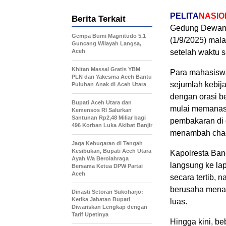
PELITA
NASIO
Berita Terkait
Gedung Dewan 
Gempa Bumi Magnitudo 5,1
(1/9/2025) mal
Guncang Wilayah Langsa,
Aceh
setelah waktu s
Khitan Massal Gratis YBM
Para mahasiswa
PLN dan Yakesma Aceh Bantu
sejumlah kebija
Puluhan Anak di Aceh Utara
dengan orasi b
Bupati Aceh Utara dan
mulai memanas 
Kemensos RI Salurkan
Santunan Rp2,48 Miliar bagi
pembakaran di 
496 Korban Luka Akibat Banjir
menambah chaos
Jaga Kebugaran di Tengah
Kesibukan, Bupati Aceh Utara
Kapolresta Ban
Ayah Wa Berolahraga
langsung ke la
Bersama Ketua DPW Partai
Aceh
secara tertib,
berusaha menah
Dinasti Setoran Sukoharjo:
Ketika Jabatan Bupati
luas.
Diwariskan Lengkap dengan
Tarif Upetinya
Hingga kini, b