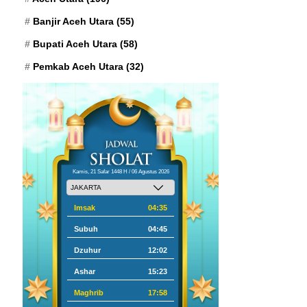
Banjir Aceh Utara
(55)
Bupati Aceh Utara
(58)
Pemkab Aceh Utara
(32)
Kamis, 21 Safar 1448 H / 06 Agustus 2026
Imsak
04:35
Subuh
04:45
Dzuhur
12:02
Ashar
15:23
Maghrib
17:58