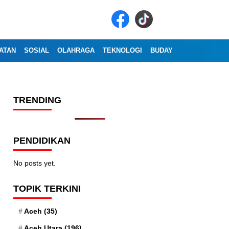
ATAN
SOSIAL
OLAHRAGA
TEKNOLOGI
BUDAYA
WISATA
OP
TRENDING
PENDIDIKAN
No posts yet.
TOPIK TERKINI
Aceh
(35)
Aceh Utara
(196)