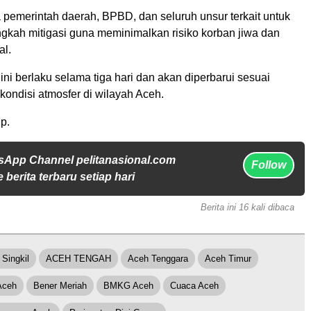
emerintah daerah, BPBD, dan seluruh unsur terkait untuk
gkah mitigasi guna meminimalkan risiko korban jiwa dan
al.
 ini berlaku selama tiga hari dan akan diperbarui sesuai
ondisi atmosfer di wilayah Aceh.
p.
sApp Channel pelitanasional.com
Follow
 berita terbaru setiap hari
Berita ini 16 kali dibaca
Singkil
ACEH TENGAH
Aceh Tenggara
Aceh Timur
Aceh
Bener Meriah
BMKG Aceh
Cuaca Aceh