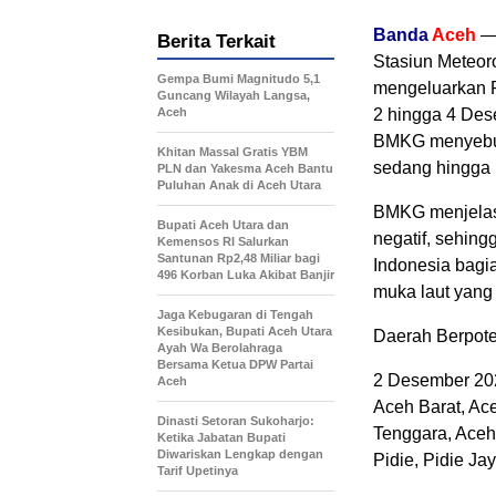
Banda
Aceh
— 
Berita Terkait
Stasiun Meteor
Gempa Bumi Magnitudo 5,1
mengeluarkan P
Guncang Wilayah Langsa,
Aceh
2 hingga 4 Des
BMKG menyebut 
Khitan Massal Gratis YBM
sedang hingga l
PLN dan Yakesma Aceh Bantu
Puluhan Anak di Aceh Utara
BMKG menjelask
Bupati Aceh Utara dan
negatif, sehing
Kemensos RI Salurkan
Santunan Rp2,48 Miliar bagi
Indonesia bagia
496 Korban Luka Akibat Banjir
muka laut yang
Jaga Kebugaran di Tengah
Kesibukan, Bupati Aceh Utara
Daerah Berpot
Ayah Wa Berolahraga
Bersama Ketua DPW Partai
2 Desember 20
Aceh
Aceh Barat, Ac
Dinasti Setoran Sukoharjo:
Tenggara, Aceh
Ketika Jabatan Bupati
Diwariskan Lengkap dengan
Pidie, Pidie Ja
Tarif Upetinya