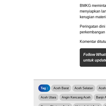
BMKG meminta p
menyiapkan lan
kerugian materi
Peringatan dini
perkembangan k
Komentar ditutu
Follow What
untuk update
Tag :
Aceh Barat
Aceh Selatan
Aceh 
Aceh Utara
Angin Kencang Aceh
Banjir 