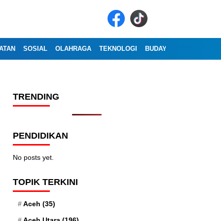
ATAN
SOSIAL
OLAHRAGA
TEKNOLOGI
BUDAYA
WISATA
OP
TRENDING
PENDIDIKAN
No posts yet.
TOPIK TERKINI
Aceh
(35)
Aceh Utara
(196)