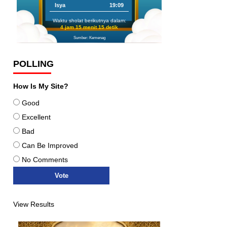
Isya
19:09
Waktu sholat berikutnya dalam:
4 jam 15 menit 14 detik
Sumber: Kemenag
POLLING
How Is My Site?
Good
Excellent
Bad
Can Be Improved
No Comments
View Results