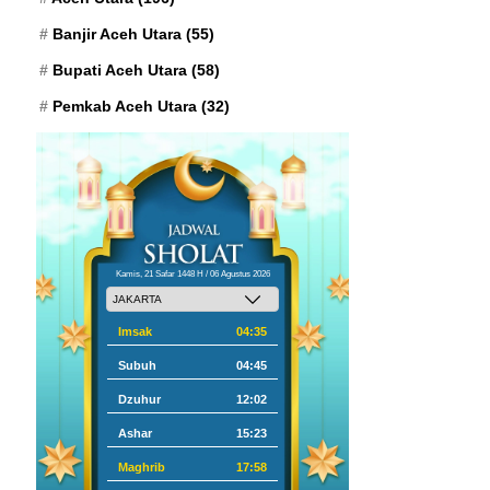
Banjir Aceh Utara
(55)
Bupati Aceh Utara
(58)
Pemkab Aceh Utara
(32)
Kamis, 21 Safar 1448 H / 06 Agustus 2026
Imsak
04:35
Subuh
04:45
Dzuhur
12:02
Ashar
15:23
Maghrib
17:58