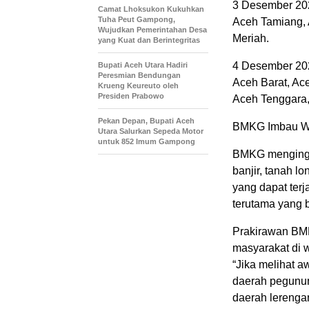
3 Desember 20
Camat Lhoksukon Kukuhkan
Tuha Peut Gampong,
Aceh Tamiang, 
Wujudkan Pemerintahan Desa
Meriah.
yang Kuat dan Berintegritas
4 Desember 20
Bupati Aceh Utara Hadiri
Peresmian Bendungan
Aceh Barat, Ac
Krueng Keureuto oleh
Presiden Prabowo
Aceh Tenggara,
Pekan Depan, Bupati Aceh
BMKG Imbau Wa
Utara Salurkan Sepeda Motor
untuk 852 Imum Gampong
BMKG menginga
banjir, tanah l
yang dapat terj
terutama yang 
Prakirawan BM
masyarakat di 
“Jika melihat aw
daerah pegunun
daerah lerengan