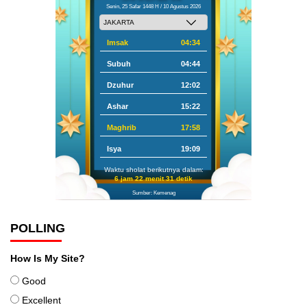
Senin, 25 Safar 1448 H / 10 Agustus 2026
Imsak
04:34
Subuh
04:44
Dzuhur
12:02
Ashar
15:22
Maghrib
17:58
Isya
19:09
Waktu sholat berikutnya dalam:
6 jam 22 menit 30 detik
Sumber: Kemenag
POLLING
How Is My Site?
Good
Excellent