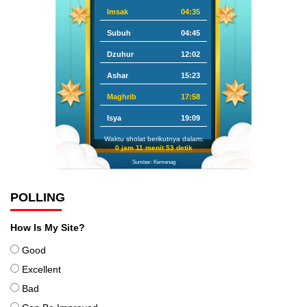
Imsak
04:35
Subuh
04:45
Dzuhur
12:02
Ashar
15:23
Maghrib
17:58
Isya
19:09
Waktu sholat berikutnya dalam:
0 jam 11 menit 52 detik
Sumber: Kemenag
POLLING
How Is My Site?
Good
Excellent
Bad