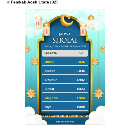
Pemkab Aceh Utara
(32)
Jum'at, 22 Safar 1448 H / 07 Agustus 2026
Imsak
04:35
Subuh
04:45
Dzuhur
12:02
Ashar
15:23
Maghrib
17:58
Isya
19:09
Tidak ada waktu sholat berikutnya hari ini.
Sumber: Kemenag