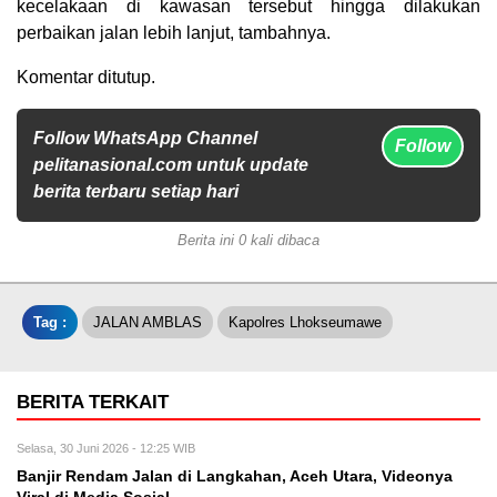
kecelakaan di kawasan tersebut hingga dilakukan
perbaikan jalan lebih lanjut, tambahnya.
Komentar ditutup.
Follow WhatsApp Channel
Follow
pelitanasional.com untuk update
berita terbaru setiap hari
Berita ini 0 kali dibaca
Tag :
JALAN AMBLAS
Kapolres Lhokseumawe
BERITA TERKAIT
Selasa, 30 Juni 2026 - 12:25 WIB
Banjir Rendam Jalan di Langkahan, Aceh Utara, Videonya