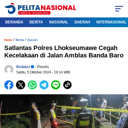
BERANDA
BERITA
NASIONAL
DAERAH
INTERNASIONAL
/
/
Home
Berita
Daerah
Satlantas Polres Lhokseumawe Cegah
Kecelakaan di Jalan Amblas Banda Baro
Redaksi
- Penulis
Sabtu, 5 Oktober 2024
- 19:14 WIB