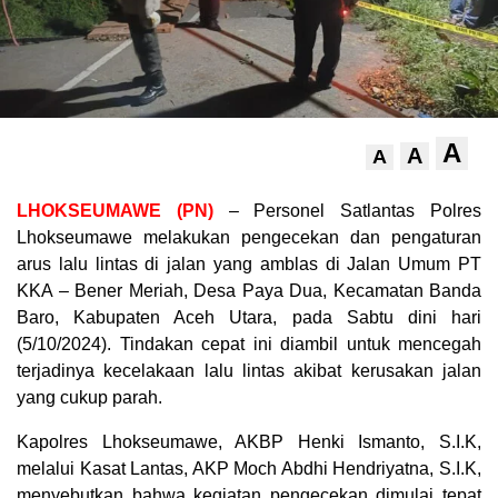
A
A
A
LHOKSEUMAWE (PN)
– Personel Satlantas Polres
Lhokseumawe melakukan pengecekan dan pengaturan
arus lalu lintas di jalan yang amblas di Jalan Umum PT
KKA – Bener Meriah, Desa Paya Dua, Kecamatan Banda
Baro, Kabupaten Aceh Utara, pada Sabtu dini hari
(5/10/2024). Tindakan cepat ini diambil untuk mencegah
terjadinya kecelakaan lalu lintas akibat kerusakan jalan
yang cukup parah.
Kapolres Lhokseumawe, AKBP Henki Ismanto, S.I.K,
melalui Kasat Lantas, AKP Moch Abdhi Hendriyatna, S.I.K,
menyebutkan bahwa kegiatan pengecekan dimulai tepat