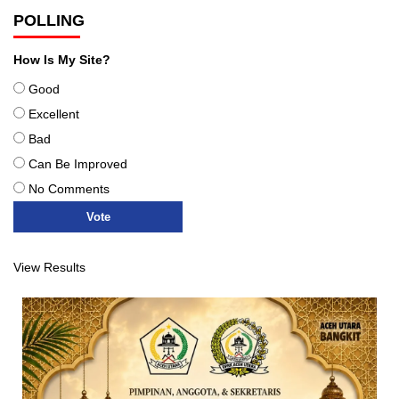
POLLING
How Is My Site?
Good
Excellent
Bad
Can Be Improved
No Comments
View Results