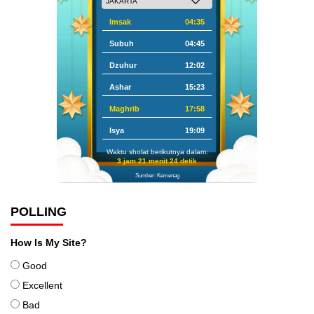
Imsak
04:35
Subuh
04:45
Dzuhur
12:02
Ashar
15:23
Maghrib
17:58
Isya
19:09
Waktu sholat berikutnya dalam:
3 jam 21 menit 23 detik
Sumber: Kemenag
POLLING
How Is My Site?
Good
Excellent
Bad