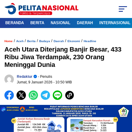
BERANDA
BERITA
NASIONAL
DAERAH
INTERNASIONAL
/
/
/
/
/
/
Home
Aceh
Berita
Budaya
Daerah
Ekonomi
Headline
Aceh Utara Diterjang Banjir Besar, 433
Ribu Jiwa Terdampak, 230 Orang
Meninggal Dunia
Redaktur
- Penulis
Jumat, 9 Januari 2026
- 10:50 WIB