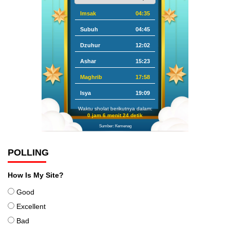
Imsak
04:35
Subuh
04:45
Dzuhur
12:02
Ashar
15:23
Maghrib
17:58
Isya
19:09
Waktu sholat berikutnya dalam:
0 jam 6 menit 23 detik
Sumber: Kemenag
POLLING
How Is My Site?
Good
Excellent
Bad