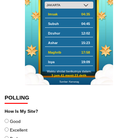
Imsak
04:35
Subuh
04:45
Dzuhur
12:02
Ashar
15:23
Maghrib
17:58
Isya
19:09
Waktu sholat berikutnya dalam:
3 jam 41 menit 22 detik
Sumber: Kemenag
POLLING
How Is My Site?
Good
Excellent