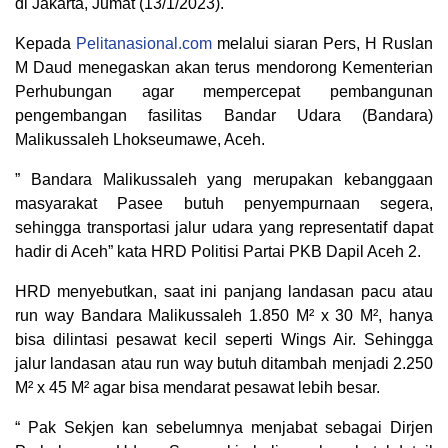
di Jakarta, Jumat (13/1/2023).
Kepada
Pelitanasional.com
melalui siaran Pers, H Ruslan
M Daud menegaskan akan terus mendorong Kementerian
Perhubungan agar mempercepat pembangunan
pengembangan fasilitas Bandar Udara (Bandara)
Malikussaleh Lhokseumawe, Aceh.
” Bandara Malikussaleh yang merupakan kebanggaan
masyarakat Pasee butuh penyempurnaan segera,
sehingga transportasi jalur udara yang representatif dapat
hadir di Aceh” kata HRD Politisi Partai PKB Dapil Aceh 2.
HRD menyebutkan, saat ini panjang landasan pacu atau
run way Bandara Malikussaleh 1.850 M² x 30 M², hanya
bisa dilintasi pesawat kecil seperti Wings Air. Sehingga
jalur landasan atau run way butuh ditambah menjadi 2.250
M² x 45 M² agar bisa mendarat pesawat lebih besar.
“ Pak Sekjen kan sebelumnya menjabat sebagai Dirjen