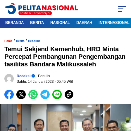
BERANDA
BERITA
NASIONAL
DAERAH
INTERNASIONAL
/
/
Home
Berita
Headline
Temui Sekjend Kemenhub, HRD Minta
Percepat Pembangunan Pengembangan
fasilitas Bandara Malikussaleh
Redaksi
- Penulis
Sabtu, 14 Januari 2023
- 05:45 WIB