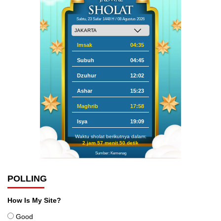
Sabtu, 23 Safar 1448 H / 08 Agustus 2026
Imsak
04:35
Subuh
04:45
Dzuhur
12:02
Ashar
15:23
Maghrib
17:58
Isya
19:09
Waktu sholat berikutnya dalam:
2 jam 57 menit 49 detik
Sumber: Kemenag
POLLING
How Is My Site?
Good