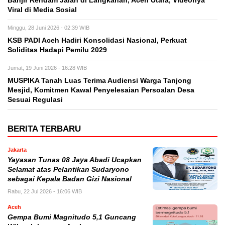
Banjir Rendam Jalan di Langkahan, Aceh Utara, Videonya
Viral di Media Sosial
Minggu, 28 Juni 2026 - 02:39 WIB
KSB PADI Aceh Hadiri Konsolidasi Nasional, Perkuat
Soliditas Hadapi Pemilu 2029
Jumat, 19 Juni 2026 - 16:28 WIB
MUSPIKA Tanah Luas Terima Audiensi Warga Tanjong
Mesjid, Komitmen Kawal Penyelesaian Persoalan Desa
Sesuai Regulasi
BERITA TERBARU
Jakarta
Yayasan Tunas 08 Jaya Abadi Ucapkan
Selamat atas Pelantikan Sudaryono
sebagai Kepala Badan Gizi Nasional
Rabu, 22 Jul 2026 - 16:06 WIB
Aceh
Gempa Bumi Magnitudo 5,1 Guncang