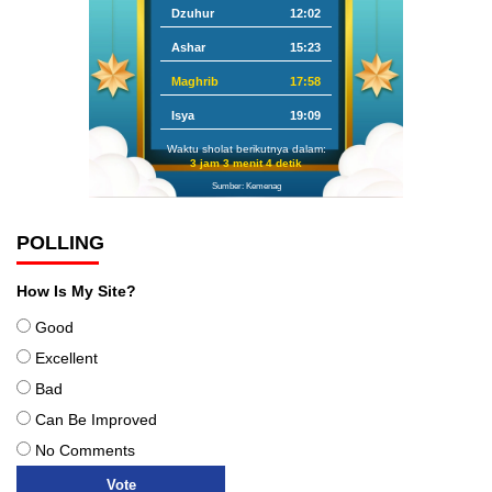
Dzuhur
12:02
Ashar
15:23
Maghrib
17:58
Isya
19:09
Waktu sholat berikutnya dalam:
3 jam 3 menit 3 detik
Sumber: Kemenag
POLLING
How Is My Site?
Good
Excellent
Bad
Can Be Improved
No Comments