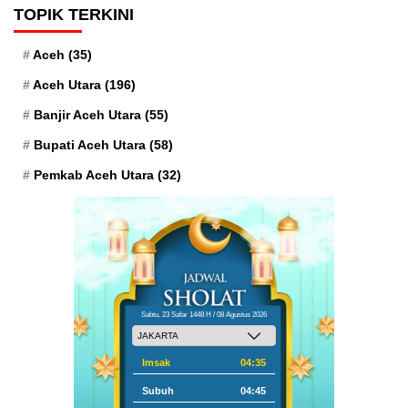
TOPIK TERKINI
Aceh
(35)
Aceh Utara
(196)
Banjir Aceh Utara
(55)
Bupati Aceh Utara
(58)
Pemkab Aceh Utara
(32)
Sabtu, 23 Safar 1448 H / 08 Agustus 2026
Imsak
04:35
Subuh
04:45