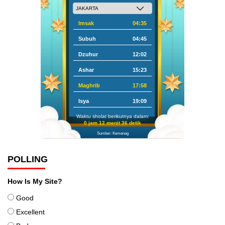
Imsak
04:35
Subuh
04:45
Dzuhur
12:02
Ashar
15:23
Maghrib
17:58
Isya
19:09
Waktu sholat berikutnya dalam:
0 jam 12 menit 35 detik
Sumber: Kemenag
POLLING
How Is My Site?
Good
Excellent