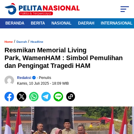
BERANDA
BERITA
NASIONAL
DAERAH
INTERNASIONAL
/
/
Home
Daerah
Headline
Resmikan Memorial Living
Park, WamenHAM : Simbol Pemulihan
dan Pengingat Tragedi HAM
Redaksi
- Penulis
Kamis, 10 Juli 2025
- 18:09 WIB