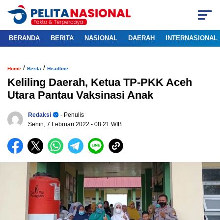
BERANDA
BERITA
NASIONAL
DAERAH
INTERNASIONAL
/
/
Home
Berita
Headline
Keliling Daerah, Ketua TP-PKK Aceh
Utara Pantau Vaksinasi Anak
Redaksi
- Penulis
Senin, 7 Februari 2022
- 08:21 WIB