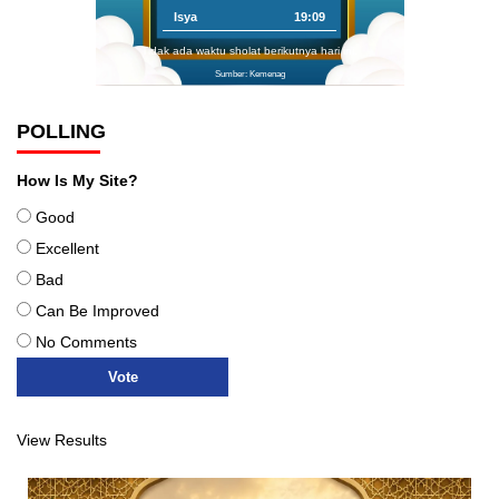
Isya
19:09
Tidak ada waktu sholat berikutnya hari ini.
Sumber: Kemenag
POLLING
How Is My Site?
Good
Excellent
Bad
Can Be Improved
No Comments
View Results