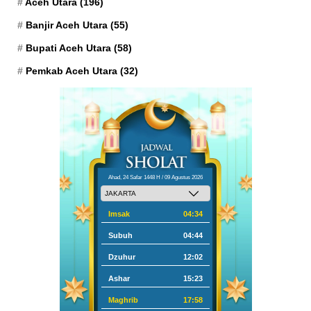
Aceh Utara
(196)
Banjir Aceh Utara
(55)
Bupati Aceh Utara
(58)
Pemkab Aceh Utara
(32)
Ahad, 24 Safar 1448 H / 09 Agustus 2026
Imsak
04:34
Subuh
04:44
Dzuhur
12:02
Ashar
15:23
Maghrib
17:58