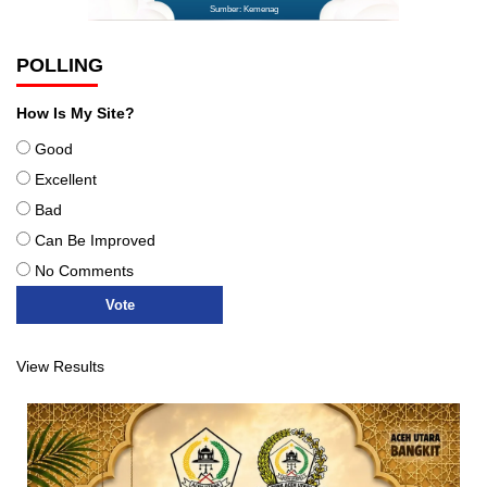
Sumber: Kemenag
POLLING
How Is My Site?
Good
Excellent
Bad
Can Be Improved
No Comments
View Results