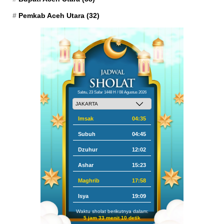
Pemkab Aceh Utara
(32)
Sabtu, 23 Safar 1448 H / 08 Agustus 2026
Imsak
04:35
Subuh
04:45
Dzuhur
12:02
Ashar
15:23
Maghrib
17:58
Isya
19:09
Waktu sholat berikutnya dalam:
5 jam 33 menit 9 detik