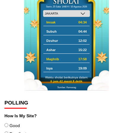
Senin, 25 Safar 1448 H / 10 Agustus 2026
Imsak
04:34
Subuh
04:44
Dzuhur
12:02
Ashar
15:22
Maghrib
17:58
Isya
19:09
Waktu sholat berikutnya dalam:
6 jam 42 menit 7 detik
Sumber: Kemenag
POLLING
How Is My Site?
Good