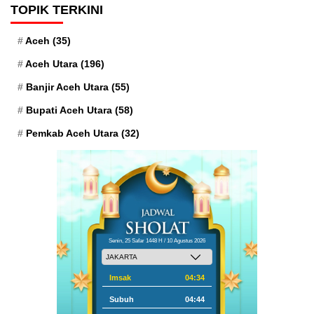
TOPIK TERKINI
Aceh
(35)
Aceh Utara
(196)
Banjir Aceh Utara
(55)
Bupati Aceh Utara
(58)
Pemkab Aceh Utara
(32)
Senin, 25 Safar 1448 H / 10 Agustus 2026
Imsak
04:34
Subuh
04:44