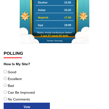
Dzuhur
12:02
Ashar
15:22
Maghrib
17:58
Isya
19:09
Waktu sholat berikutnya dalam:
2 jam 57 menit 58 detik
Sumber: Kemenag
POLLING
How Is My Site?
Good
Excellent
Bad
Can Be Improved
No Comments