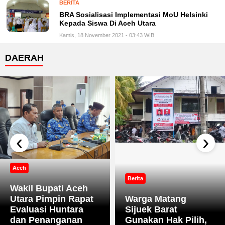
BERITA
BRA Sosialisasi Implementasi MoU Helsinki
Kepada Siswa Di Aceh Utara
Kamis, 18 November 2021 - 03:43 WIB
DAERAH
‹
›
Aceh
Berita
Wakil Bupati Aceh
Utara Pimpin Rapat
Warga Matang
Evaluasi Huntara
Sijuek Barat
dan Penanganan
Gunakan Hak Pilih,