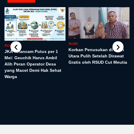
‹
›
Aceh
Aceh
Korban Penusukan di Aceh
JKA Terancam Putus per 1
Utara Pulih Setelah Dirawat
Mei: Geuchik Harus Ambil
Gratis oleh RSUD Cut Meutia
Alih Peran Operator Desa
yang Macet Demi Hak Sehat
Warga