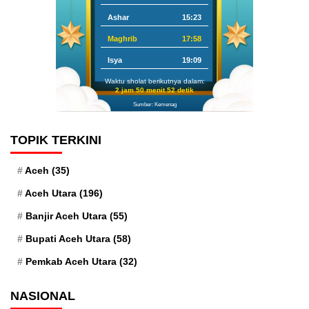
Ashar
15:23
Maghrib
17:58
Isya
19:09
Waktu sholat berikutnya dalam:
2 jam 50 menit 51 detik
Sumber: Kemenag
TOPIK TERKINI
Aceh
(35)
Aceh Utara
(196)
Banjir Aceh Utara
(55)
Bupati Aceh Utara
(58)
Pemkab Aceh Utara
(32)
NASIONAL