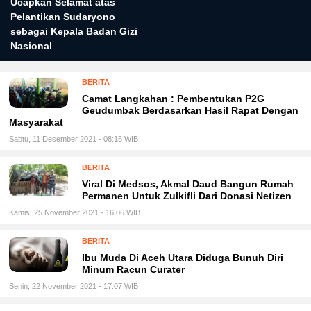
Ucapkan Selamat atas
Pelantikan Sudaryono
sebagai Kepala Badan Gizi
Nasional
BERITA
Camat Langkahan : Pembentukan P2G
Geudumbak Berdasarkan Hasil Rapat Dengan
Masyarakat
Sabtu, 11 Desember 2021 - 08:15 WIB
BERITA
Viral Di Medsos, Akmal Daud Bangun Rumah
Permanen Untuk Zulkifli Dari Donasi Netizen
Kamis, 25 November 2021 - 16:06 WIB
BERITA
Ibu Muda Di Aceh Utara Diduga Bunuh Diri
Minum Racun Curater
Senin, 22 November 2021 - 17:07 WIB