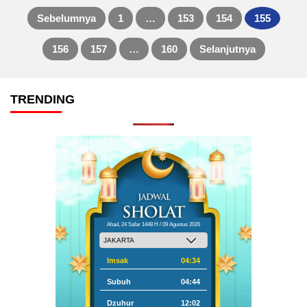
Sebelumnya
1
…
153
154
155
Paginasi
156
157
…
160
Selanjutnya
pos
TRENDING
Ahad, 24 Safar 1448 H / 09 Agustus 2026
Imsak
04:34
Subuh
04:44
Dzuhur
12:02