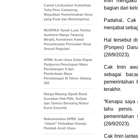
Imin mengaku
Camat Lhoksukon Kukuhkan
bagian dari kel
Tuha Peut Gampong,
Wujudkan Pemerintahan Desa
yang Kuat dan Berintegritas
Padahal, Cak
menjabat sebag
MUSPIKA Tanah Luas Terima
Audiensi Warga Tanjong
Hal tersebut 
Mesjid, Komitmen Kawal
Penyelesaian Persoalan Desa
(Ponpes) Dar
Sesuai Regulasi
(28/9/2023).
DPRK Aceh Utara Gelar Rapat
Paripurna Penutupan Masa
Cak Imin awa
Persidangan II dan
Pembukaan Masa
sebagai baca
Persidangan III Tahun Sidang
pemerintahan 
202
terakhir.
Warga Matang Sijuek Barat
Gunakan Hak Pilih, Sofyan
“Kenapa saya 
dan Tarmizi Bersaing Rebut
Kursi Geuchik
tahu persis.
pemerintahan 
Rekomendasi DPRK Jadi
(28/9/2023).
“Alarm” Perbaikan Kinerja
Pemkab Aceh Utara
Cak Imin lanta