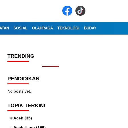
ATAN
SOSIAL
OLAHRAGA
TEKNOLOGI
BUDAYA
WISATA
OP
TRENDING
PENDIDIKAN
No posts yet.
TOPIK TERKINI
Aceh
(35)
Aceh Utara
(196)