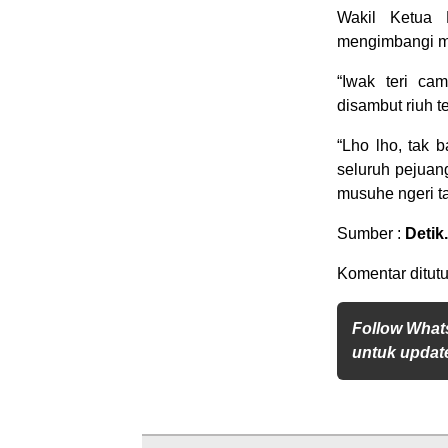
Wakil Ketua 
mengimbangi m
“Iwak teri ca
disambut riuh t
“Lho lho, tak 
seluruh pejuan
musuhe ngeri t
Sumber :
Detik
Komentar ditutu
Follow What
untuk update