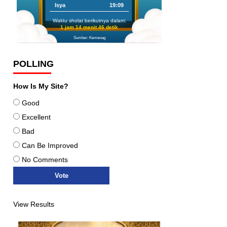
Isya
19:09
Waktu sholat berikutnya dalam:
1 jam 14 menit 45 detik
Sumber: Kemenag
POLLING
How Is My Site?
Good
Excellent
Bad
Can Be Improved
No Comments
View Results