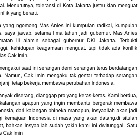
l. Menurutnya, toleransi di Kota Jakarta justru kian menguat
nflik yang berarti.
da yang ngomong Mas Anies ini kumpulan radikal, kumpulan
, saya jawab, selama lima tahun jadi gubernur, Mas Anies
tan lil alamin sebagai gubernur DKI Jakarta. Terbukti
inggi, kehidupan keagamaan menguat, tapi tidak ada konflik
elas Cak Imin.
mengakui saat ini serangan demi serangan terus berdatangan
a. Namun, Cak Imin mengaku tak gentar terhadap serangan
erjanji tetap bekerja membawa perubahan Indonesia.
banyak diserang, dianggap pro yang keras-keras. Kami berdua,
i kalangan apapun yang ingin membantu bergerak membawa
nesia, dari kalangan bhineka manapun, insyaallah akan jadi
gi kemajuan Indonesia di masa yang akan datang.di situlah
t, bahkan insyaallah sudah yakin kami ini dwitunggal. Satu
s Cak Imin