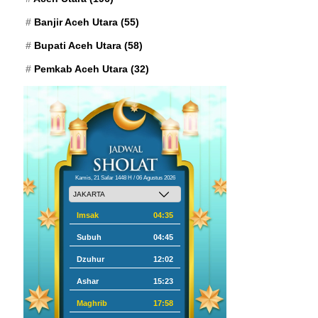
Banjir Aceh Utara
(55)
Bupati Aceh Utara
(58)
Pemkab Aceh Utara
(32)
Kamis, 21 Safar 1448 H / 06 Agustus 2026
Imsak
04:35
Subuh
04:45
Dzuhur
12:02
Ashar
15:23
Maghrib
17:58