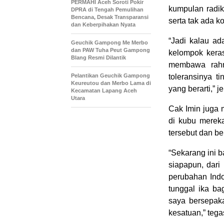
PERMAHI Aceh Soroti Pokir
kumpulan radika
DPRA di Tengah Pemulihan
Bencana, Desak Transparansi
serta tak ada ko
dan Keberpihakan Nyata
“Jadi kalau a
Geuchik Gampong Me Merbo
dan PAW Tuha Peut Gampong
kelompok keras
Blang Resmi Dilantik
membawa rahma
Pelantikan Geuchik Gampong
toleransinya t
Keureutou dan Merbo Lama di
yang berarti,” j
Kecamatan Lapang Aceh
Utara
Cak Imin juga 
di kubu merek
tersebut dan b
“Sekarang ini 
siapapun, dar
perubahan Indo
tunggal ika ba
saya bersepaka
kesatuan,” tega