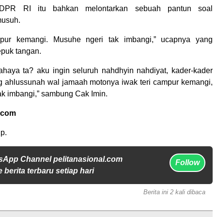
DPR RI itu bahkan melontarkan sebuah pantun soal
usuh.
mpur kemangi. Musuhe ngeri tak imbangi,” ucapnya yang
epuk tangan.
bahaya ta? aku ingin seluruh nahdhyin nahdiyat, kader-kader
g ahlussunah wal jamaah motonya iwak teri campur kemangi,
ak imbangi,” sambung Cak Imin.
.com
p.
sApp Channel pelitanasional.com
Follow
 berita terbaru setiap hari
Berita ini 2 kali dibaca