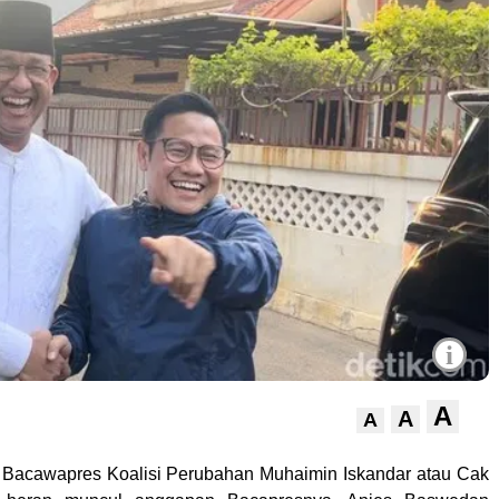
i
A
A
A
Bacawapres Koalisi Perubahan Muhaimin Iskandar atau Cak