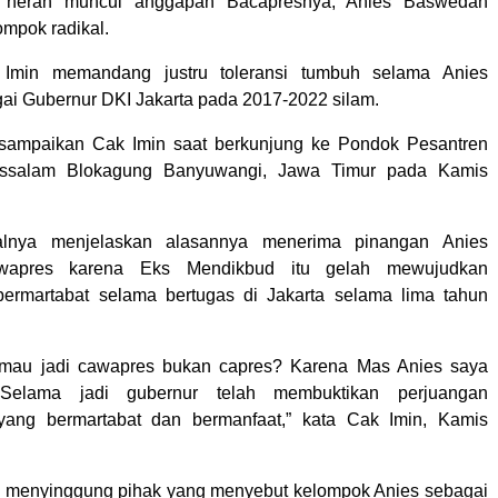
 heran muncul anggapan Bacapresnya, Anies Baswedan
ompok radikal.
 Imin memandang justru toleransi tumbuh selama Anies
ai Gubernur DKI Jakarta pada 2017-2022 silam.
disampaikan Cak Imin saat berkunjung ke Pondok Pesantren
ussalam Blokagung Banyuwangi, Jawa Timur pada Kamis
lnya menjelaskan alasannya menerima pinangan Anies
wapres karena Eks Mendikbud itu gelah mewujudkan
bermartabat selama bertugas di Jakarta selama lima tahun
mau jadi cawapres bukan capres? Karena Mas Anies saya
 Selama jadi gubernur telah membuktikan perjuangan
yang bermartabat dan bermanfaat,” kata Cak Imin, Kamis
s menyinggung pihak yang menyebut kelompok Anies sebagai